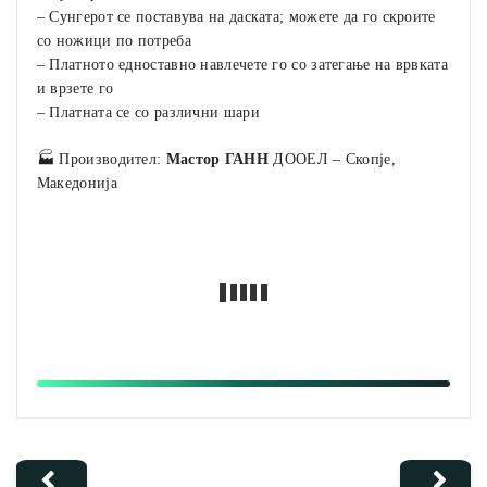
– Сунгерот се поставува на даската; можете да го скроите
со ножици по потреба
– Платното едноставно навлечете го со затегање на врвката
и врзете го
– Платната се со различни шари
🏭 Производител:
Мастор ГАНН
ДООЕЛ – Скопје,
Македонија