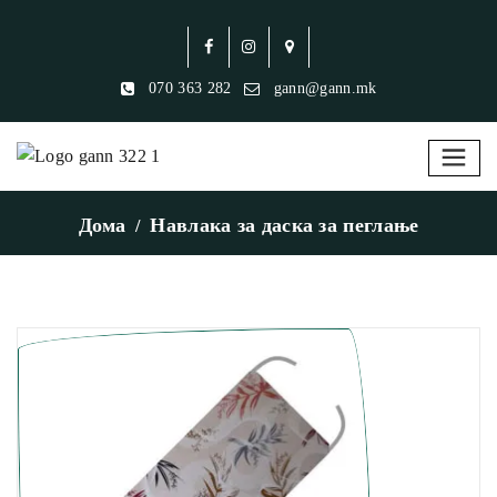
070 363 282
gann@gann.mk
Дома
Навлака за даска за пеглање