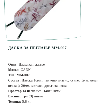
ДАСКА ЗА ПЕГЛАЊЕ MM-007
Опис:
Даска за пеглање
Модел:
GANN
Тип:
MM-007
Состав:
Иверка 16мм, памучно платно, сунгер 5мм, метал
цевка ф-20мм, метален држач за пегла
Простор за пеглање:
1140х320мм
Висина:
Три (3) нивоа
Тежина:
5,8 кг