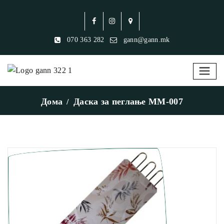
070 363 282
gann@gann.mk
Дома
Даска за пеглање MM-007