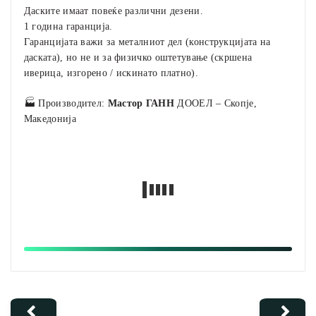
Даските имаат повеќе различни дезени.
1 година гаранција.
Гаранцијата важи за металниот дел (конструкцијата на
даската), но не и за физичко оштетување (скршена
иверица, изгорено / искинато платно).
🏭 Производител:
Мастор ГАНН
ДООЕЛ – Скопје,
Македонија