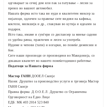
одговараат за сечиј дом или пак за патување – лесни за
превоз во вашиот автомобил.
Нашата фирма исто така ви нуди и квалитетен миксер за
пијалоци, одличен за правење сите видови на кафиња,
коктели, милкшејк и др., спакуван во кутија и идеален за
подарок.
Исто така, имаме и сунѓери со диспанзер за миење садови
со удобна рачка, практичен и лесен за употреба.
Нудиме и чепови (тапи) и ногарки, во повеќе димензии и
бои.
Сите наши производи се произведени во Македонија, со
докажан квалитет во нашето повеќегодишно работење.
Податоци за Нашата фирма
Мастор ГАНН
ДООЕЛ Скопје
Назив: Друштво за производство услуги и трговија Мастор
ГАНН Скопје
Правна форма: Д.О.О.Е.Л. Друштво со Ограничена
Одговорност на Едно Лице
ЕДБ: МК 403 2014 523 840