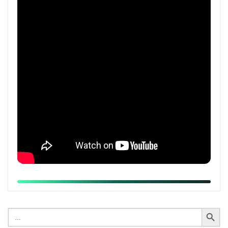
Search Button
Search
for: