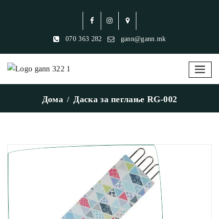
070 363 282
gann@gann.mk
Дома
Даска за пеглање RG-002