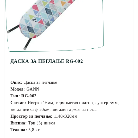
ДАСКА ЗА ПЕГЛАЊЕ RG-002
Опис:
Даска за пеглање
Модел:
GANN
Тип:
RG-002
Состав:
Иверка 16мм, термометал платно, сунгер 5мм,
метал цевка ф-20мм, метален држач за пегла
Простор за пеглање:
1140х320мм
Висина:
Три (3) нивоа
Тежина:
5,8 кг