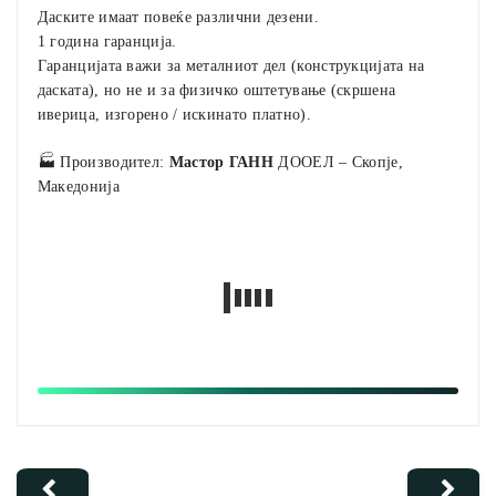
Даските имаат повеќе различни дезени.
1 година гаранција.
Гаранцијата важи за металниот дел (конструкцијата на
даската), но не и за физичко оштетување (скршена
иверица, изгорено / искинато платно).
🏭 Производител:
Мастор ГАНН
ДООЕЛ – Скопје,
Македонија