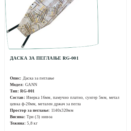
ДАСКА ЗА ПЕГЛАЊЕ RG-001
Опис:
Даска за пеглање
Модел:
GANN
Тип:
RG-001
Состав:
Иверка 16мм, памучно платно, сунгер 5мм, метал
цевка ф-20мм, метален држач за пегла
Простор за пеглање:
1140х320мм
Висина:
Три (3) нивоа
Тежина:
5,8 кг