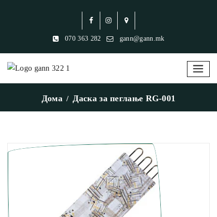
070 363 282
gann@gann.mk
Дома
Даска за пеглање RG-001