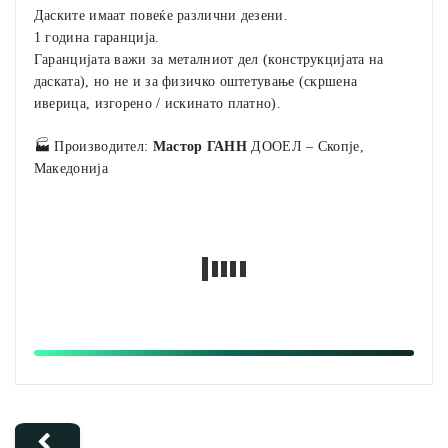
Даските имаат повеќе различни дезени.
1 година гаранција.
Гаранцијата важи за металниот дел (конструкцијата на
даската), но не и за физичко оштетување (скршена
иверица, изгорено / искинато платно).
🏭 Производител:
Мастор ГАНН
ДООЕЛ – Скопје,
Македонија