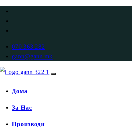
070 363 282
gann@gann.mk
Дома
За Нас
Производи