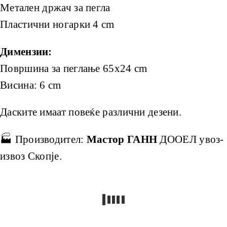
Метален држач за пегла
Пластични ногарки 4 cm
Димензии:
Површина за пеглање 65х24 cm
Висина: 6 cm
Даските имаат повеќе различни дезени.
🏭 Производител:
Мастор ГАНН
ДООЕЛ увоз-
извоз Скопје.