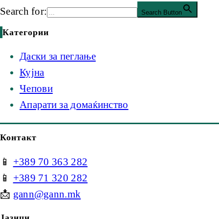
Search for:
Search Button
Категории
Даски за пеглање
Кујна
Чепови
Апарати за домаќинство
Контакт
📱
+389 70 363 282
📱
+389 71 320 282
📩
gann@gann.mk
Јазици