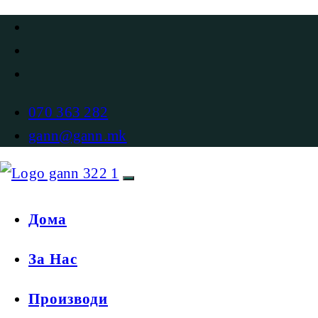
070 363 282
gann@gann.mk
Дома
За Нас
Производи