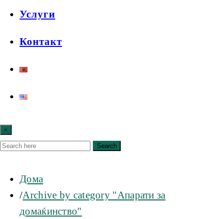
Услуги
Контакт
×
Search
Дома
Archive by category "Апарати за
домаќинство"