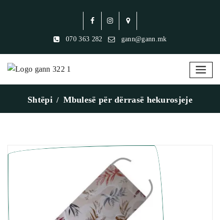
070 363 282
gann@gann.mk
Shtëpi
Mbulesë për dërrasë hekurosjeje