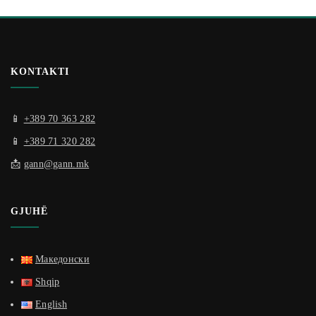
KONTAKTI
📱
+389 70 363 282
📱
+389 71 320 282
📩
gann@gann.mk
GJUHË
Македонски
Shqip
English