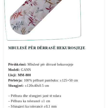
MBULESË PËR DËRRASË HEKUROSJEJE
Përshkrimi:
Mbulesë për dërrasë hekurosjeje
Modeli:
GANN
Lloji:
MM-800
Përbërja:
100% pëlhurë pambuku: ±125×50 cm
Sfungjeri:
±120x40x0.5 cm
– Pëlhura dhe sfungjeri janë të ndara
– Pëlhura ka tolerancë ±1 cm
– Sfungjeri ka tolerancë ±0,1 mm