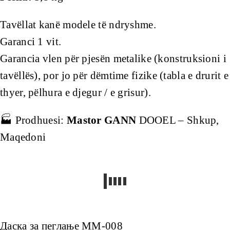
Tavëllat kanë modele të ndryshme.
Garanci 1 vit.
Garancia vlen për pjesën metalike (konstruksioni i
tavëllës), por jo për dëmtime fizike (tabla e drurit e
thyer, pëlhura e djegur / e grisur).
🏭 Prodhuesi:
Mastor GANN
DOOEL – Shkup,
Maqedoni
Даска за пеглање MM-008