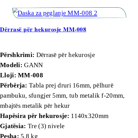
Dërrasë për hekurosje MM-008
Përshkrimi:
Dërrasë për hekurosje
Modeli:
GANN
Lloji:
MM-008
Përbërja:
Tabla prej druri 16mm, pëlhurë
pambuku, sfungjer 5mm, tub metalik f-20mm,
mbajtës metalik për hekur
Hapësira për hekurosje:
1140x320mm
Gjatësia:
Tre (3) nivele
Pesha:
5,8 kg