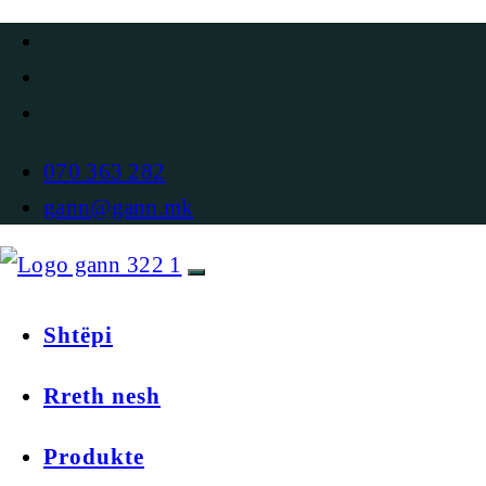
070 363 282
gann@gann.mk
Shtëpi
Rreth nesh
Produkte