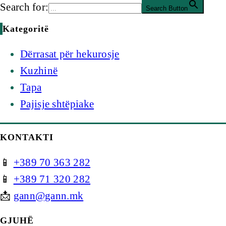
Search for:
Search Button
Kategoritë
Dërrasat për hekurosje
Kuzhinë
Tapa
Pajisje shtëpiake
KONTAKTI
📱
+389 70 363 282
📱
+389 71 320 282
📩
gann@gann.mk
GJUHË