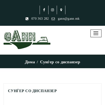
070 363 282
gann@gann.mk
Дома
Сунѓер со диспанзер
СУНЃЕР СО ДИСПАНЗЕР