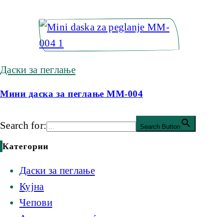
Даски за пеглање
Мини даска за пеглање MM-004
Search for:
Search Button
Категории
Даски за пеглање
Кујна
Чепови