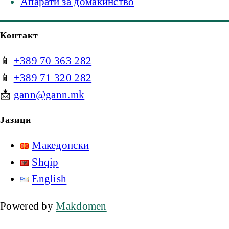
Апарати за домаќинство
Контакт
📱
+389 70 363 282
📱
+389 71 320 282
📩
gann@gann.mk
Јазици
Македонски
Shqip
English
Powered by
Makdomen