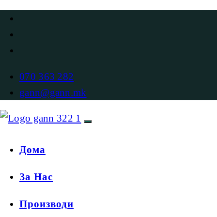
070 363 282
gann@gann.mk
Дома
За Нас
Производи