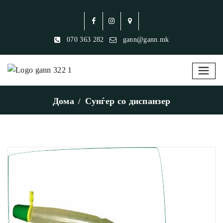
070 363 282
gann@gann.mk
Дома
Сунѓер со диспанзер