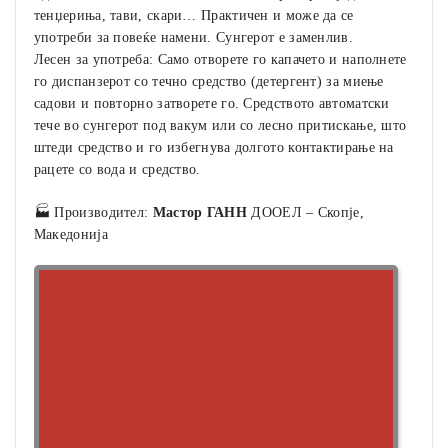
тенџериња, тави, скари… Практичен и може да се
употреби за повеќе намени. Сунгерот е заменлив.
Лесен за употреба: Само отворете го капачето и наполнете
го диспанзерот со течно средство (детергент) за миење
садови и повторно затворете го. Средството автоматски
тече во сунгерот под вакум или со лесно притискање, што
штеди средство и го избегнува долгото контактирање на
рацете со вода и средство.
🏭 Производител:
Мастор ГАНН
ДООЕЛ – Скопје,
Македонија