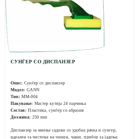
СУНЃЕР СО ДИСПАНЗЕР
Опис:
Сунѓер со диспанзер
Модел:
GANN
Тип:
MM-004
Пакување:
Мастер кутија 24 парчиња
Состав:
Пластика, сунѓер со абразив
Должина:
250 mm
Диспанзер за миење садови со удобна рачка и сунгер,
идеален за чистење на чинии, чаши, прибор за јадење,